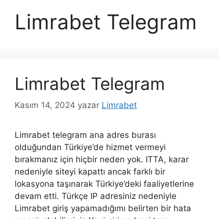
Limrabet Telegram
Limrabet Telegram
Kasım 14, 2024
yazar
Limrabet
Limrabet telegram ana adres burası
olduğundan Türkiye’de hizmet vermeyi
bırakmanız için hiçbir neden yok. ITTA, karar
nedeniyle siteyi kapattı ancak farklı bir
lokasyona taşınarak Türkiye’deki faaliyetlerine
devam etti. Türkçe IP adresiniz nedeniyle
Limrabet giriş yapamadığımı belirten bir hata