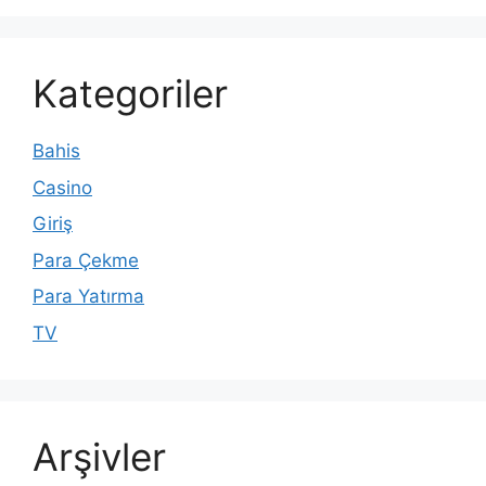
Kategoriler
Bahis
Casino
Giriş
Para Çekme
Para Yatırma
TV
Arşivler