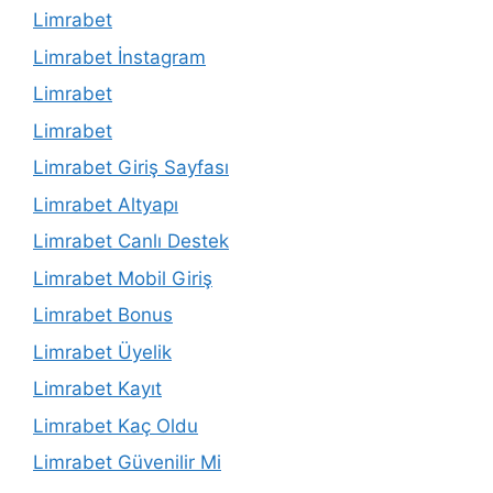
Limrabet
Limrabet İnstagram
Limrabet
Limrabet
Limrabet Giriş Sayfası
Limrabet Altyapı
Limrabet Canlı Destek
Limrabet Mobil Giriş
Limrabet Bonus
Limrabet Üyelik
Limrabet Kayıt
Limrabet Kaç Oldu
Limrabet Güvenilir Mi