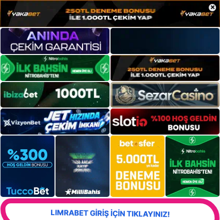
×
LIMRABET GİRİŞ İÇİN TIKLAYINIZ!