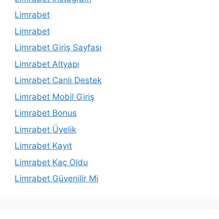
Limrabet
Limrabet
Limrabet Giriş Sayfası
Limrabet Altyapı
Limrabet Canlı Destek
Limrabet Mobil Giriş
Limrabet Bonus
Limrabet Üyelik
Limrabet Kayıt
Limrabet Kaç Oldu
Limrabet Güvenilir Mi