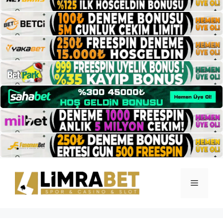
İçeriğe
atla
Menü