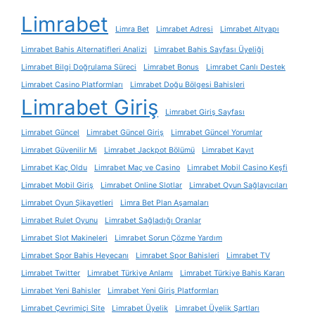
Limrabet
Limra Bet
Limrabet Adresi
Limrabet Altyapı
Limrabet Bahis Alternatifleri Analizi
Limrabet Bahis Sayfası Üyeliği
Limrabet Bilgi Doğrulama Süreci
Limrabet Bonus
Limrabet Canlı Destek
Limrabet Casino Platformları
Limrabet Doğu Bölgesi Bahisleri
Limrabet Giriş
Limrabet Giriş Sayfası
Limrabet Güncel
Limrabet Güncel Giriş
Limrabet Güncel Yorumlar
Limrabet Güvenilir Mi
Limrabet Jackpot Bölümü
Limrabet Kayıt
Limrabet Kaç Oldu
Limrabet Maç ve Casino
Limrabet Mobil Casino Keşfi
Limrabet Mobil Giriş
Limrabet Online Slotlar
Limrabet Oyun Sağlayıcıları
Limrabet Oyun Şikayetleri
Limra Bet Plan Aşamaları
Limrabet Rulet Oyunu
Limrabet Sağladığı Oranlar
Limrabet Slot Makineleri
Limrabet Sorun Çözme Yardım
Limrabet Spor Bahis Heyecanı
Limrabet Spor Bahisleri
Limrabet TV
Limrabet Twitter
Limrabet Türkiye Anlamı
Limrabet Türkiye Bahis Kararı
Limrabet Yeni Bahisler
Limrabet Yeni Giriş Platformları
Limrabet Çevrimiçi Site
Limrabet Üyelik
Limrabet Üyelik Şartları