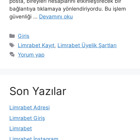
posta, bireyleri hesaplarını etkinleştirecek bir
bağlantıya tıklamaya yönlendiriyordu. Bu işlem
güvenliği …
Devamını oku
Kategoriler
Giriş
Etiketler
Limrabet Kayıt
,
Limrabet Üyelik Şartları
Yorum yap
Son Yazılar
Limrabet Adresi
Limrabet Giriş
Limrabet
Limrabet İnstagram