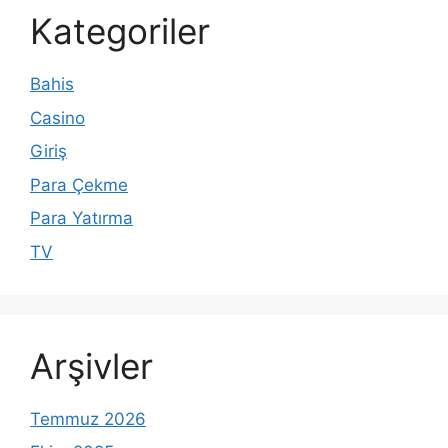
Kategoriler
Bahis
Casino
Giriş
Para Çekme
Para Yatırma
TV
Arşivler
Temmuz 2026