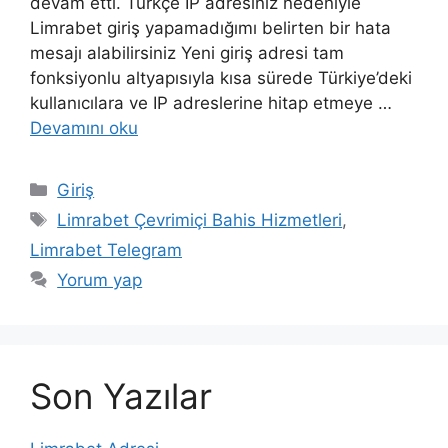
devam etti. Türkçe IP adresiniz nedeniyle
Limrabet giriş yapamadığımı belirten bir hata
mesajı alabilirsiniz Yeni giriş adresi tam
fonksiyonlu altyapısıyla kısa sürede Türkiye’deki
kullanıcılara ve IP adreslerine hitap etmeye …
Devamını oku
Kategoriler
Giriş
Etiketler
Limrabet Çevrimiçi Bahis Hizmetleri
,
Limrabet Telegram
Yorum yap
Son Yazılar