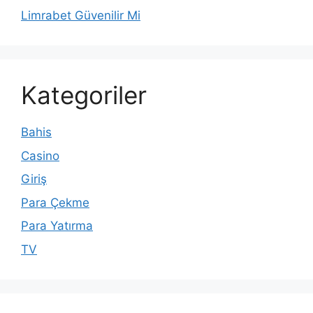
Limrabet Güvenilir Mi
Kategoriler
Bahis
Casino
Giriş
Para Çekme
Para Yatırma
TV