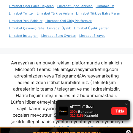
Limrabet Spor Bahis Heyecanı
Limrabet Spor Bahisleri
Limrabet TV
Limrabet Twitter
Limrabet Türkiye Anlamı
Limrabet Türkiye Bahis Kararı
Limrabet Yeni Bahisler
Limrabet Yeni Giriş Platformları
Limrabet Çevrimiçi Site
Limrabet Üyelik
Limrabet Üyelik Şartları
Limrabet İnstagram
Limrabet Şans Oyunları
Limrabet Şikayet
Avrasya'nın en büyük reklam platformunda olmak için
Microsoft Teams:
reklam@avrasyamarketing.com
adresimizden veya Telegram: @Avrasyamarketing
adresimizden irtibat kurabilirsiniz. (Tek iletişim
adreslerimiz teams / telegram ve mail adresimizdir.
Harici hiçbir iletişim adresimiz bulunmamaktadır.
Lütfen itibar etmeyiniz.) Türkiye yasalarına göre 7258
sayılı kanun uyarınca yasa dışı bahis oynamanın
cezaları mevcuttur. Şu an bulunduğunuz site hiç bir
şekilde illegal bahis oyunları oynatmıyor ve oynamaya
aracı olmuyordur.
bahisdiyo
|
oynabil
|
onaybet
|
×