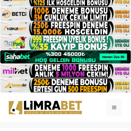
İçeriğe
atla
Menü