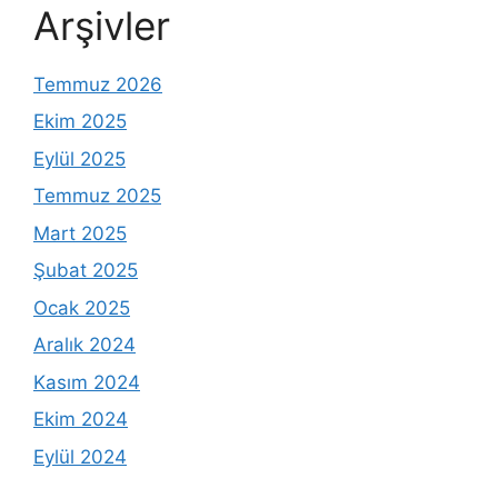
Arşivler
Temmuz 2026
Ekim 2025
Eylül 2025
Temmuz 2025
Mart 2025
Şubat 2025
Ocak 2025
Aralık 2024
Kasım 2024
Ekim 2024
Eylül 2024