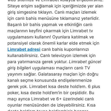
Siteye erişim sağlamak için içeriğimizde yer alan
giriş simgesine tıklayın. Canlı maçları izlemek
için canlı bahis menüsüne tıklamanız yeterlidir.
Başarılı bir bahis yapmak ve etkinliğin canlı
maçlarının keyfini çıkarmak için Limrabet tv
uygulamasını kullanın! Oyunlara katılmak ve
potansiyel olarak önemli karlar elde etmek için
Limrabet adresi
canlı bahis kuponlarınızı
kullanabilirsiniz. Canlı televizyon izlemek için
para yatırmanıza gerek yoktur.
Limrabet güncel
giriş bilgiler
i uygulaması maçların canlı TV
yayınını sağlar. Galatasaray maçları için doğru
kanalı seçme konusunda endişelenmenize
gerek yok. Limrabet kısa deste hold’em. 6 plus
poker, kısa deste hold’em’in bir çeşididir. Bu
maçı ayrıca Limrabet ve 6+ üzerindeki canlı
oyunlar menüsünden de izleyebilirsiniz. Kısa