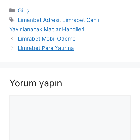
Kategoriler
Giriş
Etiketler
Limanbet Adresi
,
Limrabet Canlı
Yayınlanacak Maçlar Hangileri
Limrabet Mobil Ödeme
Limrabet Para Yatırma
Yorum yapın
Yorum