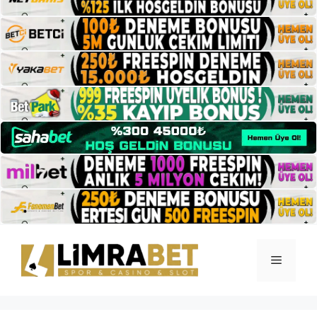
İçeriğe
atla
Menü