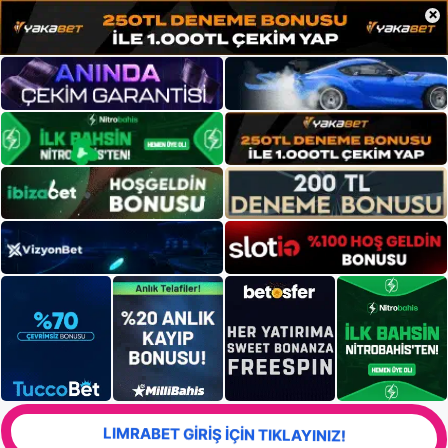
×
LIMRABET GİRİŞ İÇİN TIKLAYINIZ!