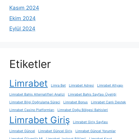
Kasım 2024
Ekim 2024
Eylül 2024
Etiketler
Limrabet
Limra Bet
Limrabet Adresi
Limrabet Altyapı
Limrabet Bahis Alternatifleri Analizi
Limrabet Bahis Sayfası Üyeliği
Limrabet Bilgi Doğrulama Süreci
Limrabet Bonus
Limrabet Canlı Destek
Limrabet Casino Platformları
Limrabet Doğu Bölgesi Bahisleri
Limrabet Giriş
Limrabet Giriş Sayfası
Limrabet Güncel
Limrabet Güncel Giriş
Limrabet Güncel Yorumlar
Limrabet Güvenilir Mi
Limrabet Jackpot Bölümü
Limrabet Kayıt